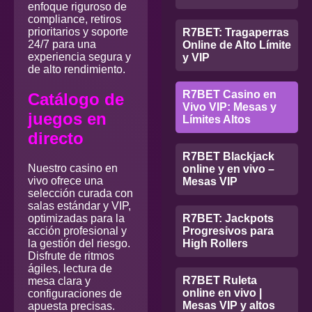
enfoque riguroso de
compliance, retiros
prioritarios y soporte
R7BET: Tragaperras
24/7 para una
Online de Alto Límite
experiencia segura y
y VIP
de alto rendimiento.
R7BET Casino en
Catálogo de
Vivo VIP: Mesas y
juegos en
Límites Altos
directo
R7BET Blackjack
Nuestro casino en
online y en vivo –
vivo ofrece una
Mesas VIP
selección curada con
salas estándar y VIP,
optimizadas para la
R7BET: Jackpots
acción profesional y
Progresivos para
la gestión del riesgo.
High Rollers
Disfrute de ritmos
ágiles, lectura de
R7BET Ruleta
mesa clara y
online en vivo |
configuraciones de
Mesas VIP y altos
apuesta precisas.