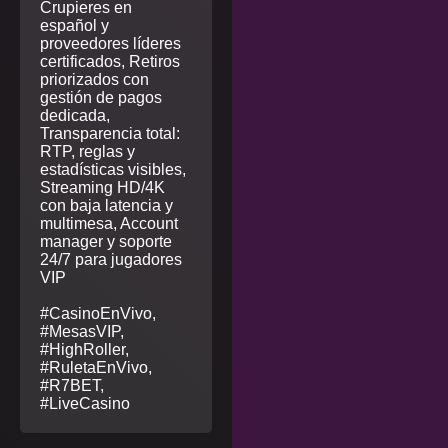
Crupieres en
español y
proveedores líderes
certificados, Retiros
priorizados con
gestión de pagos
dedicada,
Transparencia total:
RTP, reglas y
estadísticas visibles,
Streaming HD/4K
con baja latencia y
multimesa, Account
manager y soporte
24/7 para jugadores
VIP
#CasinoEnVivo,
#MesasVIP,
#HighRoller,
#RuletaEnVivo,
#R7BET,
#LiveCasino