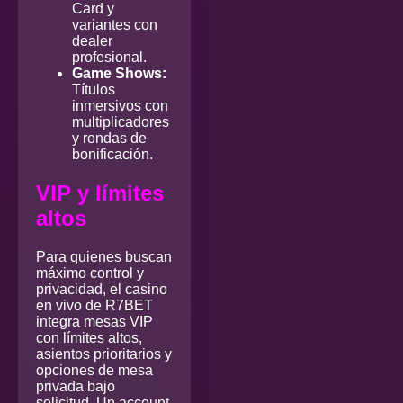
Card y
variantes con
dealer
profesional.
Game Shows:
Títulos
inmersivos con
multiplicadores
y rondas de
bonificación.
VIP y límites
altos
Para quienes buscan
máximo control y
privacidad, el casino
en vivo de R7BET
integra mesas VIP
con límites altos,
asientos prioritarios y
opciones de mesa
privada bajo
solicitud. Un account