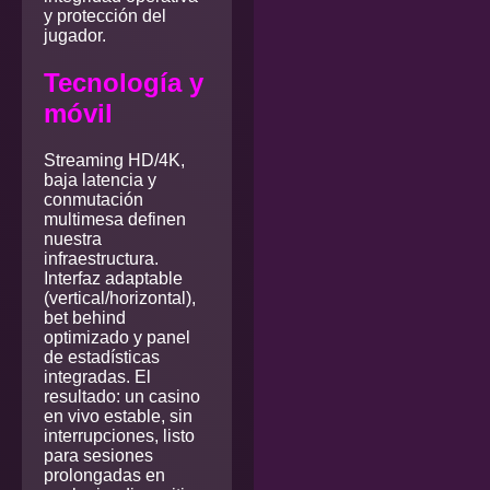
y protección del
jugador.
Tecnología y
móvil
Streaming HD/4K,
baja latencia y
conmutación
multimesa definen
nuestra
infraestructura.
Interfaz adaptable
(vertical/horizontal),
bet behind
optimizado y panel
de estadísticas
integradas. El
resultado: un casino
en vivo estable, sin
interrupciones, listo
para sesiones
prolongadas en