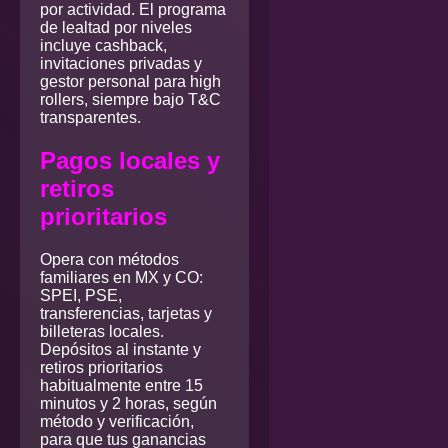
por actividad. El programa
de lealtad por niveles
incluye cashback,
invitaciones privadas y
gestor personal para high
rollers, siempre bajo T&C
transparentes.
Pagos locales y
retiros
prioritarios
Opera con métodos
familiares en MX y CO:
SPEI, PSE,
transferencias, tarjetas y
billeteras locales.
Depósitos al instante y
retiros prioritarios
habitualmente entre 15
minutos y 2 horas, según
método y verificación,
para que tus ganancias