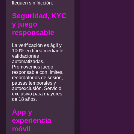
lleguen sin fricción.
Seguridad, KYC
y juego
responsable
La verificación es ágil y
100% en línea mediante
validaciones
automatizadas.
Promovemos juego
responsable con límites,
recordatorios de sesión,
pausas temporales y
autoexclusión. Servicio
exclusivo para mayores
de 18 años.
App y
experiencia
móvil