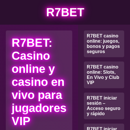
R7BET
R7BET casino
R7BET:
online: juegos,
bonos y pagos
seguros
Casino
online y
R7BET casino
online: Slots,
En Vivo y Club
casino en
VIP
vivo para
R7BET iniciar
sesión –
jugadores
Acceso seguro
y rápido
VIP
R7BET iniciar