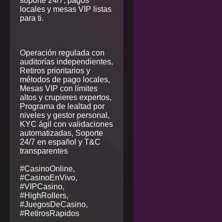
soporte 24/7, pagos
locales y mesas VIP listas
para ti.
Operación regulada con
auditorías independientes,
Retiros prioritarios y
métodos de pago locales,
Mesas VIP con límites
altos y crupieres expertos,
Programa de lealtad por
niveles y gestor personal,
KYC ágil con validaciones
automatizadas, Soporte
24/7 en español y T&C
transparentes
#CasinoOnline,
#CasinoEnVivo,
#VIPCasino,
#HighRollers,
#JuegosDeCasino,
#RetirosRapidos