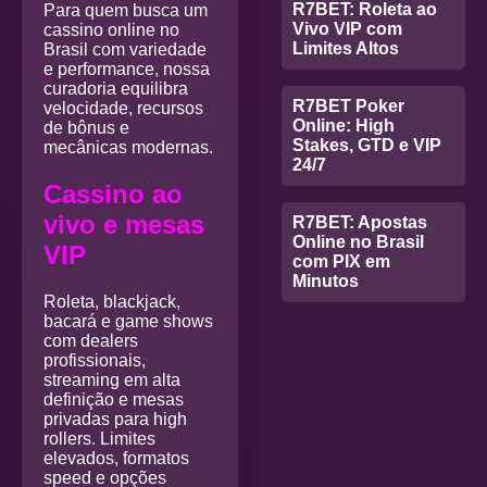
R7BET: Roleta ao
Para quem busca um
Vivo VIP com
cassino online no
Limites Altos
Brasil com variedade
e performance, nossa
curadoria equilibra
R7BET Poker
velocidade, recursos
Online: High
de bônus e
Stakes, GTD e VIP
mecânicas modernas.
24/7
Cassino ao
vivo e mesas
R7BET: Apostas
Online no Brasil
VIP
com PIX em
Minutos
Roleta, blackjack,
bacará e game shows
com dealers
profissionais,
streaming em alta
definição e mesas
privadas para high
rollers. Limites
elevados, formatos
speed e opções