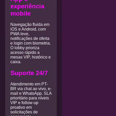
experiência
mobile
Navegação fluida em
iOS e Android, com
PWA leve,
notificações de oferta
e login com biometria.
O lobby prioriza
acesso rápido a
mesas VIP, histórico e
caixa.
Suporte 24/7
Atendimento em PT-
BR via chat ao vivo, e-
mail e WhatsApp. SLA
prioritário para níveis
VIP e follow-up
proativo em
solicitações de