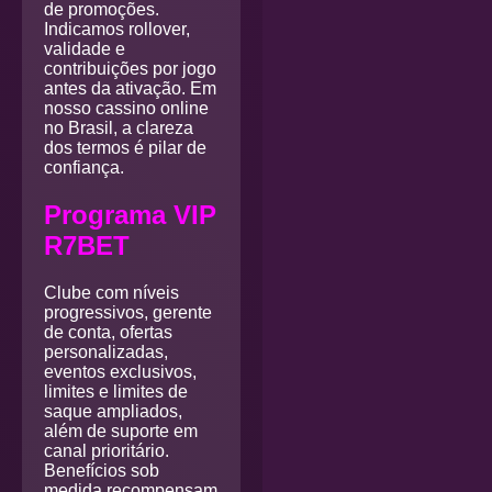
de promoções.
Indicamos rollover,
validade e
contribuições por jogo
antes da ativação. Em
nosso cassino online
no Brasil, a clareza
dos termos é pilar de
confiança.
Programa VIP
R7BET
Clube com níveis
progressivos, gerente
de conta, ofertas
personalizadas,
eventos exclusivos,
limites e limites de
saque ampliados,
além de suporte em
canal prioritário.
Benefícios sob
medida recompensam