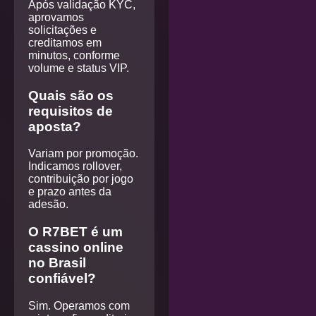
Após validação KYC,
aprovamos
solicitações e
creditamos em
minutos, conforme
volume e status VIP.
Quais são os
requisitos de
aposta?
Variam por promoção.
Indicamos rollover,
contribuição por jogo
e prazo antes da
adesão.
O R7BET é um
cassino online
no Brasil
confiável?
Sim. Operamos com