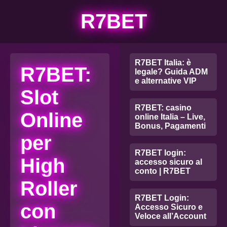
R7BET
R7BET Italia: è
R7BET:
legale? Guida ADM
e alternative VIP
Slot
R7BET: casino
Online
online Italia – Live,
Bonus, Pagamenti
per
R7BET login:
High
accesso sicuro al
conto | R7BET
Roller
R7BET Login:
con
Accesso Sicuro e
Veloce all’Account