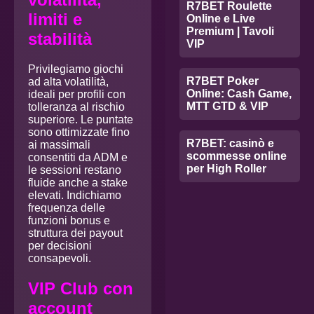
R7BET Roulette
limiti e
Online e Live
Premium | Tavoli
stabilità
VIP
Privilegiamo giochi
R7BET Poker
ad alta volatilità,
Online: Cash Game,
ideali per profili con
MTT GTD & VIP
tolleranza al rischio
superiore. Le puntate
sono ottimizzate fino
R7BET: casinò e
ai massimali
scommesse online
consentiti da ADM e
per High Roller
le sessioni restano
fluide anche a stake
elevati. Indichiamo
frequenza delle
funzioni bonus e
struttura dei payout
per decisioni
consapevoli.
VIP Club con
account