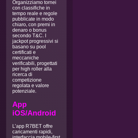
Organizziamo tornei
con classifiche in
tempo reale e regole
pubblicate in modo
chiaro, con premi in
denaro o bonus
secondo T&C. I
jackpot progressivi si
basano su pool
certificati e
meccaniche
verificabili, progettati
per high roller alla
ricerca di
competizione
regolata e valore
potenziale.
App
iOS/Android
L’app R7BET offre
caricamenti rapidi,
interfaccia mobile‑first