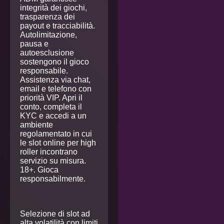
integrità dei giochi,
trasparenza dei
payout e tracciabilità.
Autolimitazione,
pausa e
autoesclusione
sostengono il gioco
responsabile.
Assistenza via chat,
email e telefono con
priorità VIP. Apri il
conto, completa il
KYC e accedi a un
ambiente
regolamentato in cui
le slot online per high
roller incontrano
servizio su misura.
18+. Gioca
responsabilmente.
Selezione di slot ad
alta volatilità con limiti