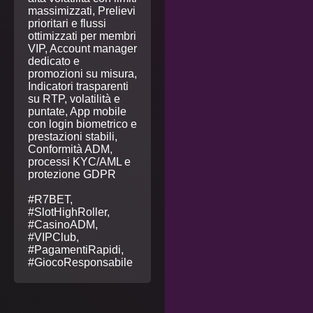
massimizzati, Prelievi
prioritari e flussi
ottimizzati per membri
VIP, Account manager
dedicato e
promozioni su misura,
Indicatori trasparenti
su RTP, volatilità e
puntate, App mobile
con login biometrico e
prestazioni stabili,
Conformità ADM,
processi KYC/AML e
protezione GDPR
#R7BET,
#SlotHighRoller,
#CasinoADM,
#VIPClub,
#PagamentiRapidi,
#GiocoResponsabile