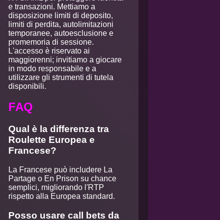
e transazioni. Mettiamo a
disposizione limiti di deposito,
limiti di perdita, autolimitazioni
temporanee, autoesclusione e
promemoria di sessione.
L'accesso è riservato ai
maggiorenni; invitiamo a giocare
in modo responsabile e a
utilizzare gli strumenti di tutela
disponibili.
FAQ
Qual è la differenza tra
Roulette Europea e
Francese?
La Francese può includere La
Partage o En Prison su chance
semplici, migliorando l'RTP
rispetto alla Europea standard.
Posso usare call bets da