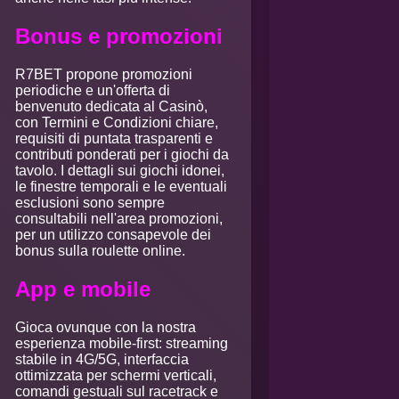
Bonus e promozioni
R7BET propone promozioni
periodiche e un'offerta di
benvenuto dedicata al Casinò,
con Termini e Condizioni chiare,
requisiti di puntata trasparenti e
contributi ponderati per i giochi da
tavolo. I dettagli sui giochi idonei,
le finestre temporali e le eventuali
esclusioni sono sempre
consultabili nell'area promozioni,
per un utilizzo consapevole dei
bonus sulla roulette online.
App e mobile
Gioca ovunque con la nostra
esperienza mobile-first: streaming
stabile in 4G/5G, interfaccia
ottimizzata per schermi verticali,
comandi gestuali sul racetrack e