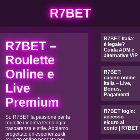
R7BET
R7BET Italia:
R7BET –
è legale?
Guida ADM e
alternative VIP
Roulette
Online e
R7BET:
casino online
Italia – Live,
Live
Bonus,
Pagamenti
Premium
R7BET login:
accesso
Su R7BET la passione per la
sicuro al
roulette incontra tecnologia,
conto | R7BET
trasparenza e stile. Abbiamo
progettato un'esperienza di
roulette online pensata per