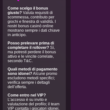
Come scelgo il bonus
giusto?
Valuta requisiti di
scommessa, contributo per
giochi e finestra di validità. I
nostri bonus casinò online
mostrano sempre i dati chiave
in anticipo.
Posso prelevare prima di
completare il rollover?
Sì,
ma potresti perdere il bonus
attivo e le vincite correlate,
secondo T&C.
Quali metodi di pagamento
sono idonei?
Alcune promo
escludono metodi specifici;
verifica sempre i dettagli
dell’offerta.
Come entro nel VIP?
L’accesso è su invito e
valutazione del profilo; il team
VIP contatta i giocatori idonei.